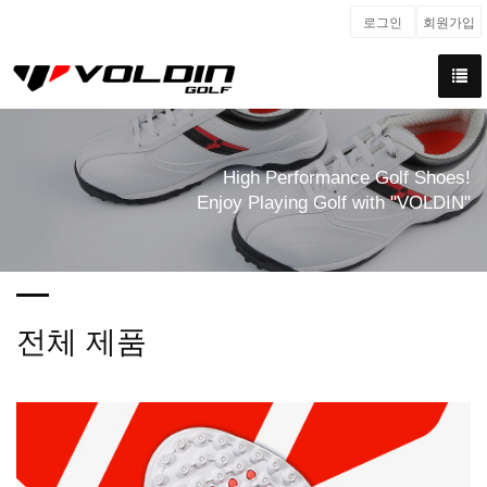
로그인
회원가입
High Performance Golf Shoes!
Enjoy Playing Golf with "VOLDIN"
전체 제품