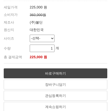
세일가격
225,000 원
소비자가
360,000원
제조사
(주)볼딘
원산지
대한민국
사이즈
개
수량
총 결제금액
225,000 원
바로구매하기
장바구니담기
관심등록하기
계속쇼핑하기